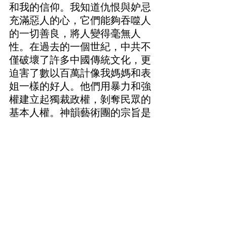
和我的信仰。我知道仇恨與妒忌
充滿惡人的心，它們能夠吞噬人
的一切善良，將人變得毫無人
性。在過去的一個世紀，中共不
僅破壞了許多中國傳統文化，更
迫害了數以百萬計像我媽媽和表
姐一樣的好人。他們用暴力和強
權建立起獨裁政權，剝奪民眾的
基本人權。神韻藝術團的宗旨是
復興那些失落、被摧毀的傳統文
化，並讓人們關注當下正在中國
發生的迫害。中共對中華文化造
成的破壞已難以挽回，然而，它
對數百萬法輪大法學員的迫害仍
在持續，我感到自己需要幫助那
些至今仍在看守所、勞教所被迫
害，遭受非人待遇的善良人。