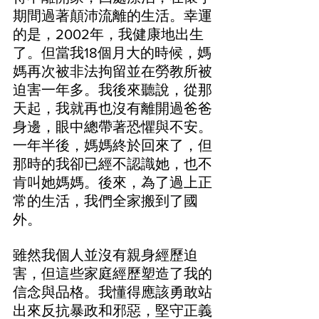
期間過著顛沛流離的生活。幸運
的是，2002年，我健康地出生
了。但當我18個月大的時候，媽
媽再次被非法拘留並在勞教所被
迫害一年多。我後來聽說，從那
天起，我就再也沒有離開過爸爸
身邊，眼中總帶著恐懼與不安。
一年半後，媽媽終於回來了，但
那時的我卻已經不認識她，也不
肯叫她媽媽。後來，為了過上正
常的生活，我們全家搬到了國
外。
雖然我個人並沒有親身經歷迫
害，但這些家庭經歷塑造了我的
信念與品格。我懂得應該勇敢站
出來反抗暴政和邪惡，堅守正義