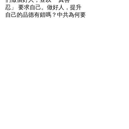
忍」 要求自己。做好人，提升
自己的品德有錯嗎？中共為何要
打壓一群好人呢？ 在中國大
陸，難以計數的法輪功學員被抓
到監獄、勞教所，被酷刑折磨，
有的被迫害致死，甚至器官被活
體摘除。有多少善良的人們是因
為自己的信仰而迫害致死？每個
人又都有一個家庭、父母、妻子
兒女。有多少家庭被這場迫害搞
得支離破碎、家破人亡，又有多
少個家庭被迫妻離子散、飽受骨
肉分離之苦。 
我不想有更多的兒女跟我一樣，
與家人遠隔重洋，天各一方！