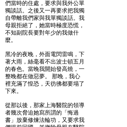
們當時的住處，要求與我外公單
獨談話。之後又一再要求把我獨
自帶離我們家與我單獨談話。我
母親拒絕了，她當時極度恐慌，
不知副院長要對年少的我做什
麼。
黑冷的夜晚，外面電閃雷鳴，下
著大雨，絲毫看不出波士頓五月
的春色。當晚我開始發高燒，一
整晚都在做惡夢。 那晚，我心
裡充滿了惶恐，天彷彿都要塌了
下來。
從那以後，那家上海醫院的領導
者幾次脅迫她寫所謂的「悔過
書」放棄修煉法輪功，又要求我