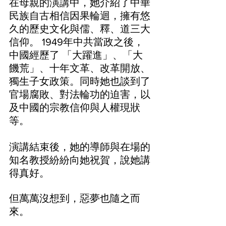
在母親的演講中，她介紹了中華
民族自古相信因果輪迴，擁有悠
久的歷史文化與儒、釋、道三大
信仰。 1949年中共當政之後，
中國經歷了 「大躍進」、「大
饑荒」、十年文革、改革開放、
獨生子女政策。同時她也談到了
官場腐敗、對法輪功的迫害，以
及中國的宗教信仰與人權現狀
等。
演講結束後，她的導師與在場的
知名教授紛紛向她祝賀，說她講
得真好。
但萬萬沒想到，惡夢也隨之而
來。