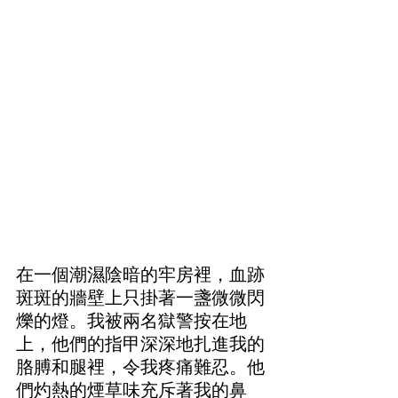
在一個潮濕陰暗的牢房裡，血跡
斑斑的牆壁上只掛著一盞微微閃
爍的燈。我被兩名獄警按在地
上，他們的指甲深深地扎進我的
胳膊和腿裡，令我疼痛難忍。他
們灼熱的煙草味充斥著我的鼻