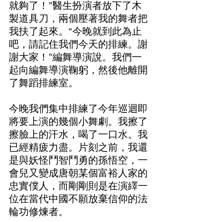
就夠了！”醫生扮演者放下了木
製道具刀，兩個壓著我的舞者把
我扶了起來。“今晚就到此為止
吧，請記住我們今天的排練。謝
謝大家！”編舞導演說。我們一
起向編舞導演鞠躬，然後他離開
了舞蹈排練室。
今晚我們集中排練了今年巡迴即
將要上演的幾個小舞劇。我擦了
擦臉上的汗水，喝了一口水。我
已經精疲力盡。片刻之前，我還
是與妖怪鬥智鬥勇的孫悟空，一
會兒又變成唐朝某個富裕人家的
忠實僕人，而剛剛則是在演繹一
位在當代中國不願放棄信仰的法
輪功修煉者。