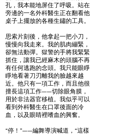
孔，我本能地屏住了呼吸。站在
旁邊的一名外科醫生正在翻看他
桌子上擺放的各種生鏽的工具。
思索片刻後，他拿起一把小刀，
慢慢向我走來。我的肌肉繃緊，
卻無法動彈。獄警的手將我緊緊
抓住，讓我已經麻木的頭腦不再
有任何逃跑的念頭。我只能眼睜
睜地看著刀刃離我的臉越來越
近。他只有一項工作，而且他很
擅長這項工作——切除眼角膜，
用於非法器官移植。我似乎可以
看到外科醫生在口罩後面的冷
血，以及眼睛裡嗜血的興奮。
“停！”——編舞導演喊道，“這樣