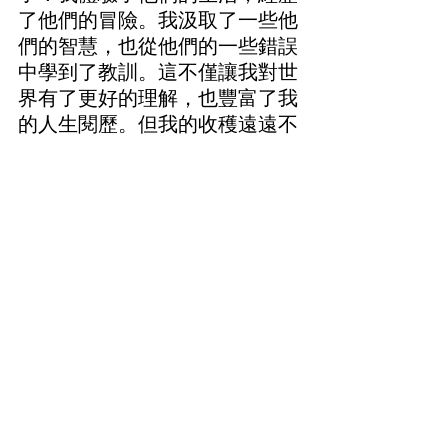
了他們的冒險。我汲取了一些他
們的智慧，也從他們的一些錯誤
中學到了教訓。這不僅讓我對世
界有了更好的理解，也豐富了我
的人生閱歷。但我的收穫遠遠不
止於此。
作為神韻的演員，我們每年都會
環遊世界。我們能夠造訪不同的
地方，體驗不同的文化，品嘗不
同的美食，並且嘗試使用不同的
語言。這是許多人夢寐以求而不
得的經歷。
我聽說過很多人儘管薪水還不
錯，但仍然討厭自己的工作，因
此生活得很痛苦。也聽說過一些