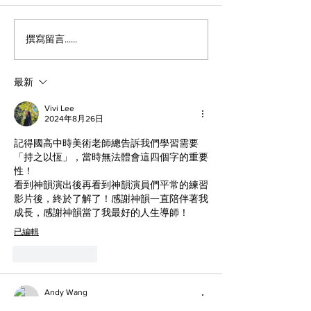
撰寫留言......
最新
Vivi Lee
2024年8月26日
記得國高中時美術老師總告訴我們學習需要
「持之以恆」，當時無法體會這四個字的重要
性！
看到神韻演出後再看到神韻演員們平常的練習
影片後，終於了解了！感謝神韻一直陪伴著我
成長，感謝神韻當了我最好的人生導師！
已編輯
按讚
回覆
Andy Wang
2024年8月21日